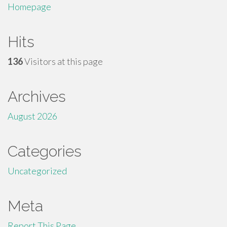
Homepage
Hits
136
Visitors at this page
Archives
August 2026
Categories
Uncategorized
Meta
Report This Page