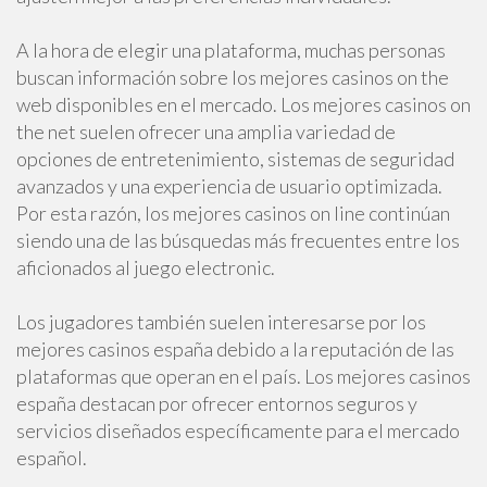
A la hora de elegir una plataforma, muchas personas
buscan información sobre los mejores casinos on the
web disponibles en el mercado. Los mejores casinos on
the net suelen ofrecer una amplia variedad de
opciones de entretenimiento, sistemas de seguridad
avanzados y una experiencia de usuario optimizada.
Por esta razón, los mejores casinos on line continúan
siendo una de las búsquedas más frecuentes entre los
aficionados al juego electronic.
Los jugadores también suelen interesarse por los
mejores casinos españa debido a la reputación de las
plataformas que operan en el país. Los mejores casinos
españa destacan por ofrecer entornos seguros y
servicios diseñados específicamente para el mercado
español.