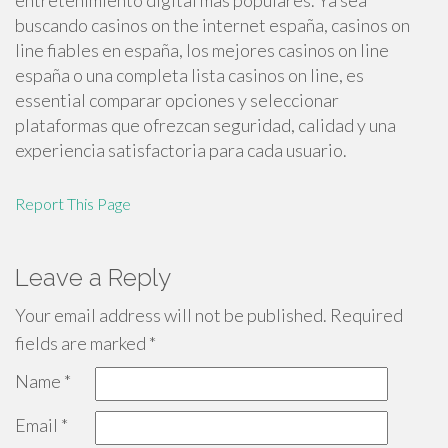
entretenimiento digital más populares. Ya sea
buscando casinos on the internet españa, casinos on
line fiables en españa, los mejores casinos on line
españa o una completa lista casinos on line, es
essential comparar opciones y seleccionar
plataformas que ofrezcan seguridad, calidad y una
experiencia satisfactoria para cada usuario.
Report This Page
Leave a Reply
Your email address will not be published.
Required
fields are marked
*
Name
*
Email
*