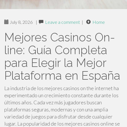
July 8, 2026
|
Leave a comment
|
Home
Mejores Casinos On-
line: Guía Completa
para Elegir la Mejor
Plataforma en España
La industria de los mejores casinos on the internet ha
experimentado un crecimiento constante durante los
últimos años. Cada vez más jugadores buscan
plataformas seguras, modernas y con una amplia
variedad de juegos para disfrutar desde cualquier
lugar. La popularidad de los mejores casinos online se